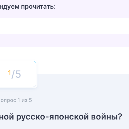
ндуем прочитать:
/5
Вопрос
1
из
5
ной русско-японской войны?