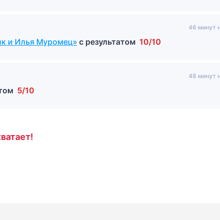
46 минут 
ик и Илья Муромец»
с результатом
10/10
48 минут 
атом
5/10
ватает!