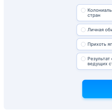
Колониаль
стран
Личная об
Прихоть я
Результат
ведущих с