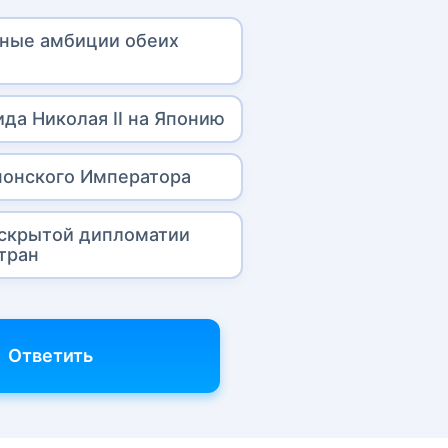
ные амбиции обеих
ида Николая II на Японию
понского Императора
 скрытой дипломатии
тран
Ответить