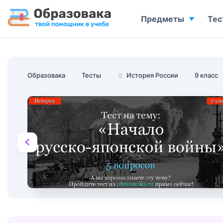
Предметы
Тес
Образовака
Тесты
🏺
История России
9 класс