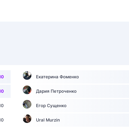
10
Екатерина Фоменко
10
Дария Петроченко
10
Егор Сущенко
10
Ural Murzin