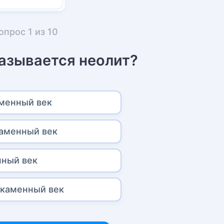
опрос
1
из
10
называется неолит?
менный век
аменный век
ный век
каменный век