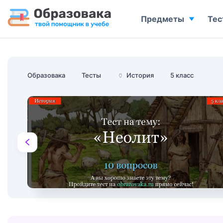
Предметы
Тес
Образовака
Тесты
🏺
История
5 класс