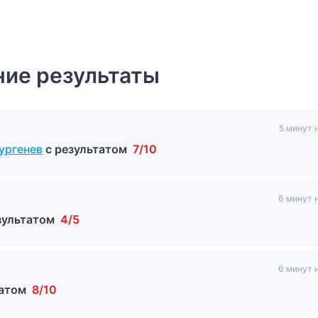
ие результаты
5 минут 
ургенев
с результатом
7/10
6 минут 
зультатом
4/5
6 минут 
татом
8/10