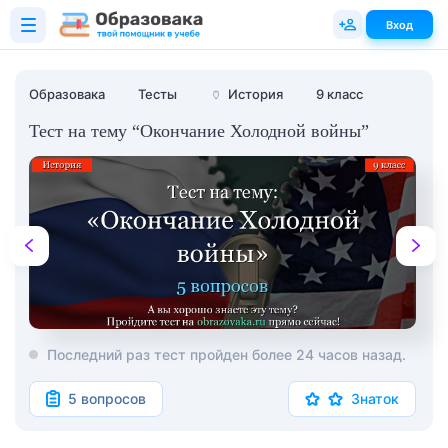
Вход
Образовака
Тесты
🏺
История
9 класс
Тест на тему “Окончание Холодной войны”
Последний раз тест пройден более 24 часов назад.
5 вопросов
Знаток