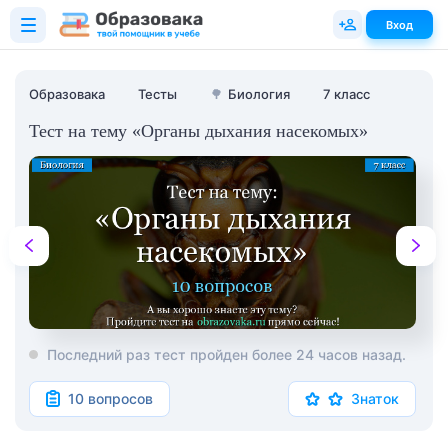
Вход
Образовака
Тесты
🌳
Биология
7 класс
Тест на тему «Органы дыхания насекомых»
Последний раз тест пройден более 24 часов назад.
10 вопросов
Знаток