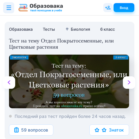
Вход
Образовака
Тесты
🌳
Биология
6 класс
Тест на тему Отдел Покрытосеменные, или
Цветковые растения
Последний раз тест пройден более 24 часов назад.
59 вопросов
Знаток