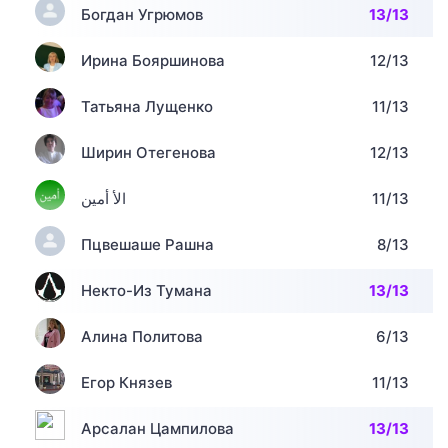
Богдан Угрюмов
13/13
Ирина Бояршинова
12/13
Татьяна Лущенко
11/13
Ширин Отегенова
12/13
الأ أمين
11/13
Пцвешаше Рашна
8/13
Некто-Из Тумана
13/13
Алина Политова
6/13
Егор Князев
11/13
Арсалан Цампилова
13/13