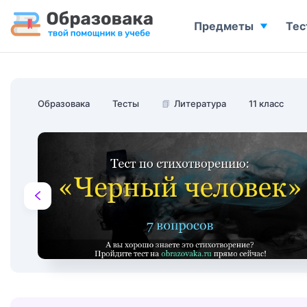
Предметы
Тес
Образовака
Тесты
📗
Литература
11 класс