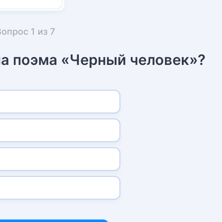
Вопрос
1
из
7
на поэма «Черный человек»?