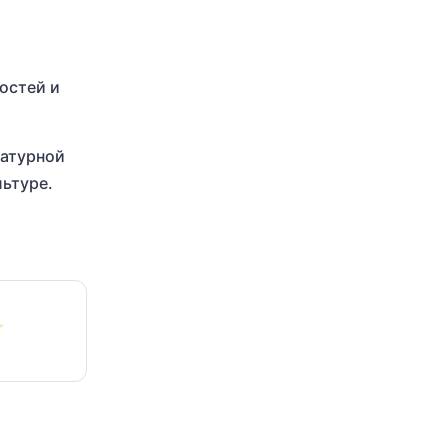
остей и
ратурной
льтуре.