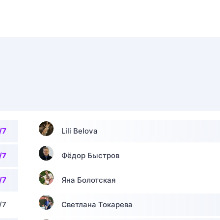
/7
Lili Belova
/7
Фёдор Быстров
/7
Яна Болотская
/7
Светлана Токарева