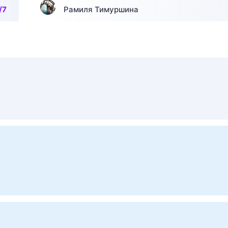
/7
Рамиля Тимуршина