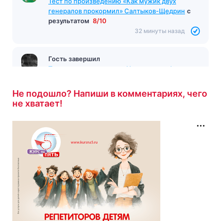
Тест по произведению «Как мужик двух
генералов прокормил» Салтыков-Щедрин
с
результатом
8/10
32 минуты назад
Гость завершил
Тест по произведению «На западном фронте
без перемен» Ремарк
с результатом
9/10
32 минуты назад
Не подошло? Напиши в комментариях, чего
не хватает!