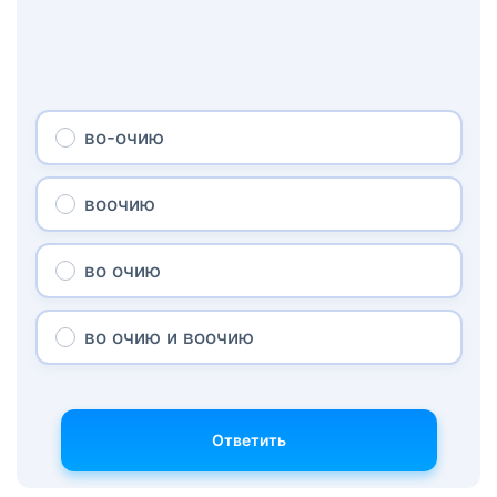
во-очию
воочию
во очию
во очию и воочию
Ответить