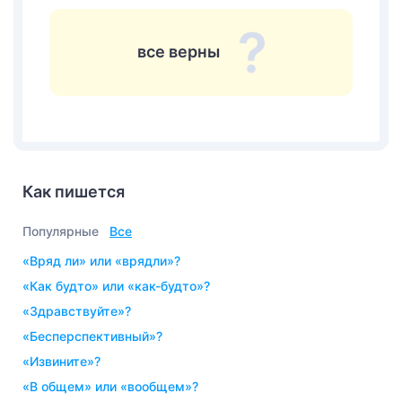
все верны
Как пишется
Популярные
Все
«вряд ли» или «врядли»?
«как будто» или «как-будто»?
«здравствуйте»?
«бесперспективный»?
«извините»?
«в общем» или «вообщем»?