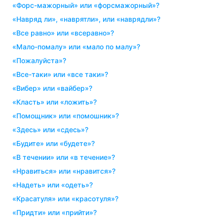
«форс-мажорный» или «форсмажорный»?
«навряд ли», «наврятли», или «наврядли»?
«все равно» или «всеравно»?
«мало-помалу» или «мало по малу»?
«пожалуйста»?
«все-таки» или «все таки»?
«вибер» или «вайбер»?
«класть» или «ложить»?
«помощник» или «помошник»?
«здесь» или «сдесь»?
«будите» или «будете»?
«в течении» или «в течение»?
«нравиться» или «нравится»?
«надеть» или «одеть»?
«красатуля» или «красотуля»?
«придти» или «прийти»?