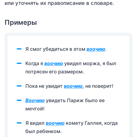
или уточнять их правописание в словаре.
Примеры
Я смог убедиться в этом
воочию
.
Когда я
воочию
увидел моржа, я был
потрясен его размером.
Пока не увидит
воочию
, не поверит!
Воочию
увидеть Париж было ее
мечтой!
Я видел
воочию
комету Галлея, когда
был ребенком.