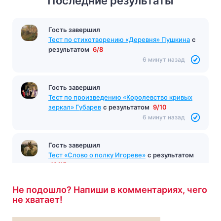
Последние результаты
Гость завершил
Тест по стихотворению «Деревня» Пушкина
с
результатом
6/8
6 минут назад
Гость завершил
Тест по произведению «Королевство кривых
зеркал» Губарев
с результатом
9/10
6 минут назад
Гость завершил
Тест «Слово о полку Игореве»
с результатом
12/15
6 минут назад
Не подошло? Напиши в комментариях, чего
не хватает!