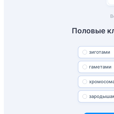
В
Половые к
зиготами
гаметами
хромосом
зародыша