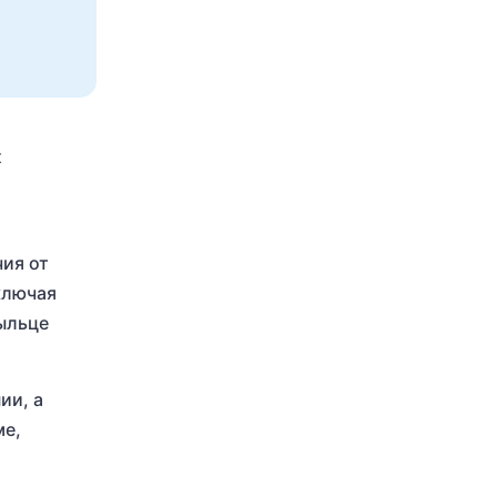
х
ия от
ключая
ыльце
ии, а
ме,