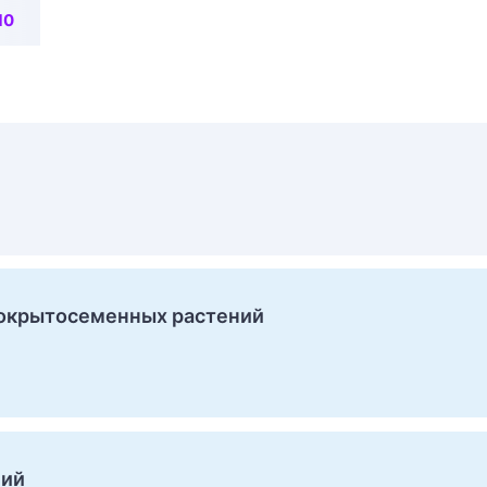
10
покрытосеменных растений
ний