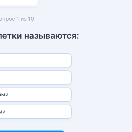
опрос
1
из
10
летки называются:
ами
ми