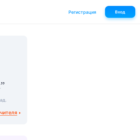
Регистрация
Вход
й”
ад.
учителя