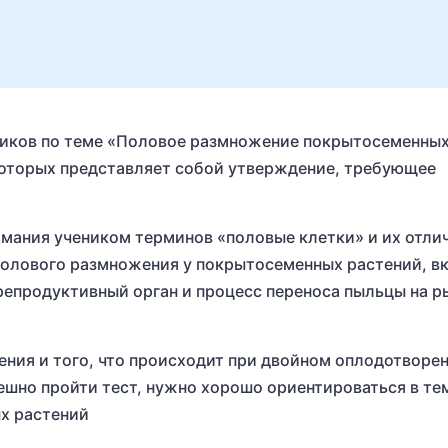
еников по теме «Половое размножение покрытосеменны
 которых представляет собой утверждение, требующее
мания учеником терминов «половые клетки» и их отлич
 полового размножения у покрытосеменных растений, в
репродуктивный орган и процесс переноса пыльцы на р
ния и того, что происходит при двойном оплодотворен
ешно пройти тест, нужно хорошо ориентироваться в те
х растений