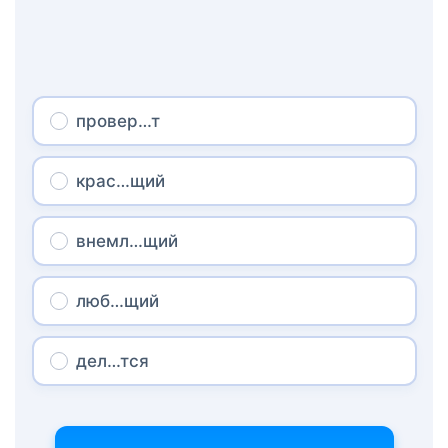
провер…т
крас…щий
внемл…щий
люб…щий
дел…тся