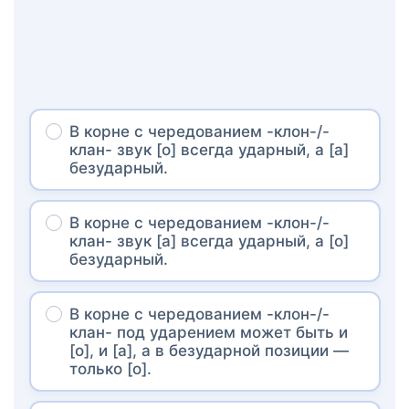
В корне с чередованием -клон-/-
клан- звук [о] всегда ударный, а [а]
безударный.
В корне с чередованием -клон-/-
клан- звук [а] всегда ударный, а [о]
безударный.
В корне с чередованием -клон-/-
клан- под ударением может быть и
[о], и [а], а в безударной позиции —
только [о].