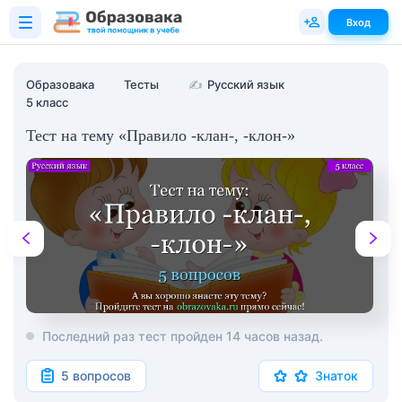
Вход
Образовака
Тесты
✍
Русский язык
5 класс
Тест на тему «Правило -клан-, -клон-»
Последний раз тест пройден 14 часов назад.
5 вопросов
Знаток