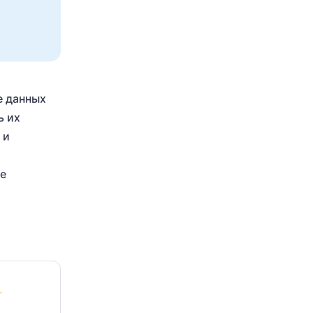
е данных
ь их
 и
це