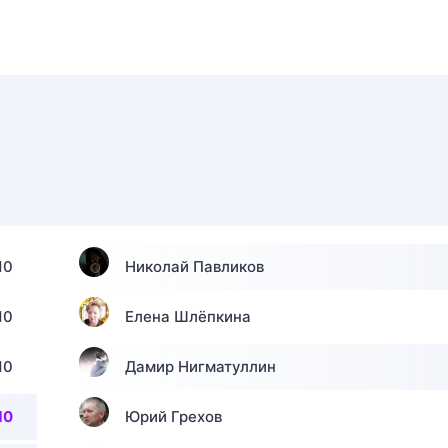
10
Николай Павликов
10
Елена Шлёпкина
10
Дамир Нигматуллин
10
Юрий Грехов