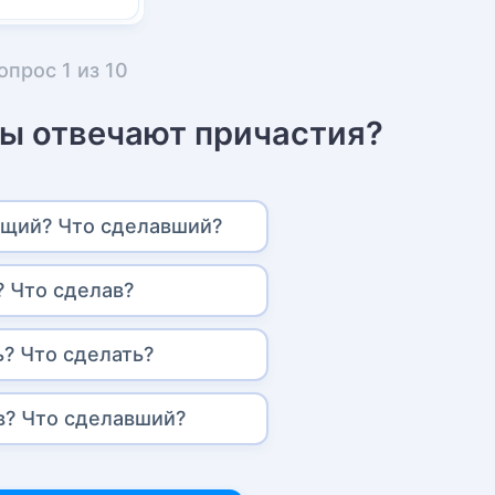
опрос
1
из
10
сы отвечают причастия?
щий? Что сделавший?
? Что сделав?
ь? Что сделать?
в? Что сделавший?