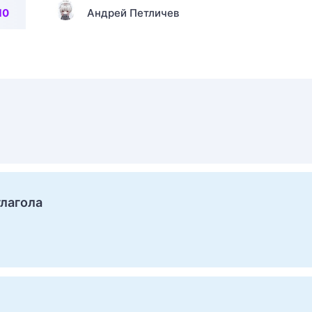
10
Андрей Петличев
глагола