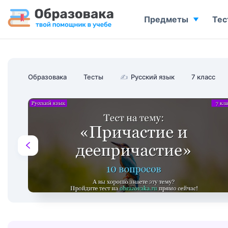
Предметы
Тес
Образовака
Тесты
✍
Русский язык
7 класс