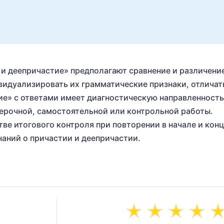
 и деепричастие» предполагают сравнение и различени
видуализировать их грамматические признаки, отличат
тие» с ответами имеет диагностическую направленность
верочной, самостоятельной или контрольной работы.
ве итогового контроля при повторении в начале и кон
наний о причастии и деепричастии.