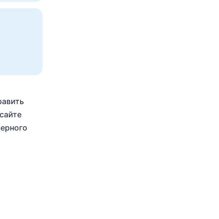
равить
сайте
верного