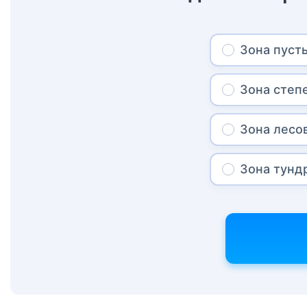
Зона пуст
Зона степ
Зона лесо
Зона тунд