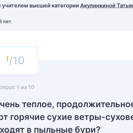
с учителем высшей категории
Акулинкиной Татья
 лет.
/10
опрос
1
из
10
очень теплое, продолжительно
ют горячие сухие ветры-сухове
еходят в пыльные бури?