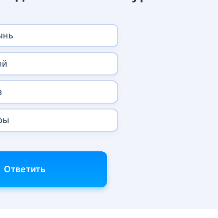
ынь
ей
в
ры
Ответить