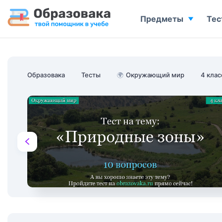
Предметы
Тес
Образовака
Тесты
🌍
Окружающий мир
4 клас