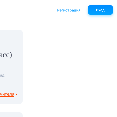
Регистрация
Вход
асс)
ад.
учителя