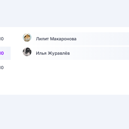
10
Лилит Макаронова
10
Илья Журавлёв
10