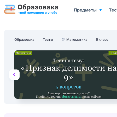
Предметы
Тес
Образовака
Тесты
💯
Математика
6 класс