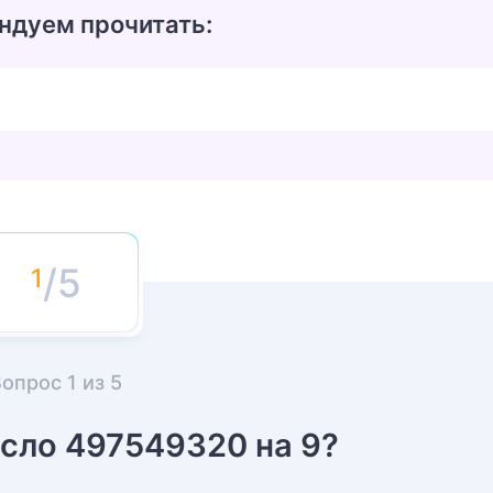
ндуем прочитать:
/5
Вопрос
1
из
5
исло 497549320 на 9?