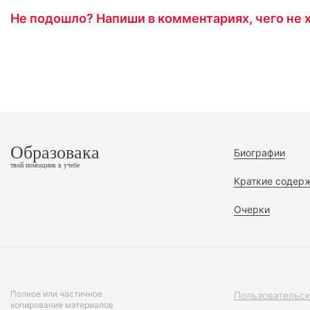
Не подошло? Напиши в комментариях, чего не х
Образовака
Биографии
твой помощник в учебе
Краткие содер
Очерки
Полное или частичное
Пользовательск
копирование материалов