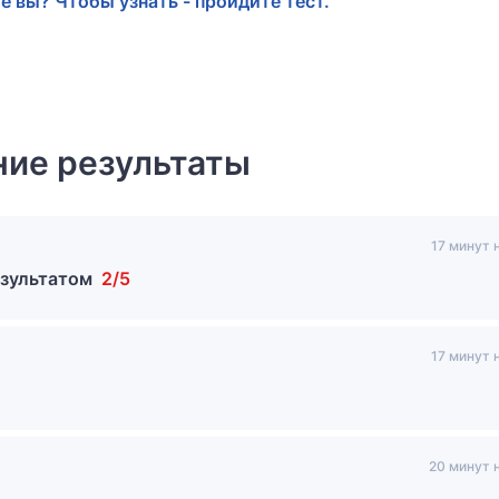
е вы? Чтобы узнать - пройдите тест.
ие результаты
17 минут 
езультатом
2/5
17 минут 
20 минут 