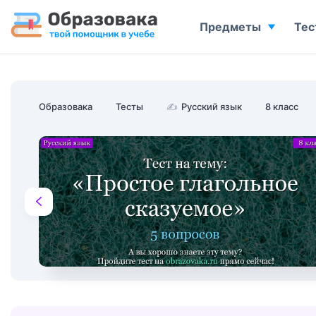
Предметы
Тес
Образовака
Тесты
✍
Русский язык
8 класс