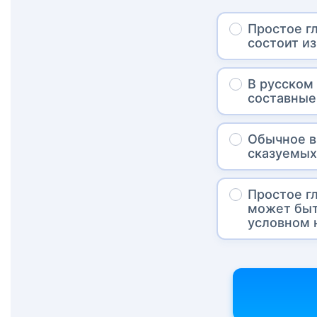
Простое г
состоит из
В русском
составные
Обычное в
сказуемы
Простое г
может быт
условном 