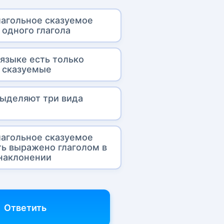
лагольное сказуемое
 одного глагола
 языке есть только
 сказуемые
ыделяют три вида
х
лагольное сказуемое
ь выражено глаголом в
наклонении
Ответить