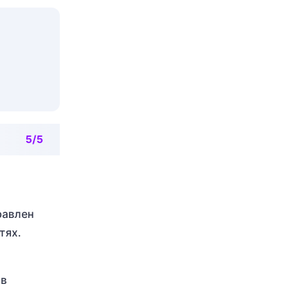
5/5
равлен
тях.
 в