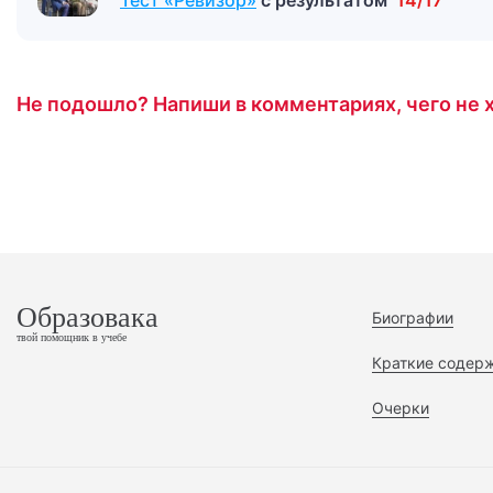
Тест «Ревизор»
с результатом
14/17
Не подошло? Напиши в комментариях, чего не х
Образовака
Биографии
твой помощник в учебе
Краткие содер
Очерки