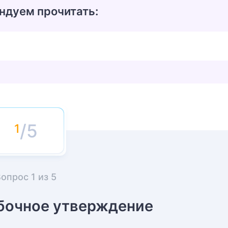
ндуем прочитать:
/5
Вопрос
1
из
5
бочное утверждение