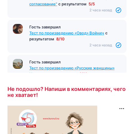
согласование"
с результатом
5/5
2 часа назад
Гость завершил
Тест по произведению «Овод» Войнич
с
результатом
8/10
2 часа назад
Гость завершил
Тест по произведению «Русские женщины»
Некрасов
с результатом
6/10
2 часа назад
Не подошло? Напиши в комментариях, чего
не хватает!