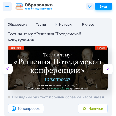
Вход
Образовака
Тесты
🏺
История
9 класс
Тест на тему “Решения Потсдамской
конференции”
Последний раз тест пройден более 24 часов назад.
10 вопросов
Новичок