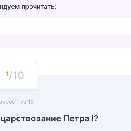
ндуем прочитать:
/10
опрос
1
из
10
 царствование Петра I?