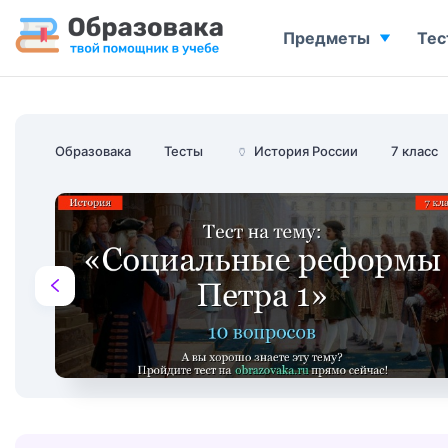
Предметы
Тес
Образовака
Тесты
🏺
История России
7 класс