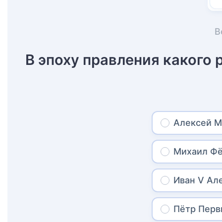
В
В эпоху правления какого
Алексей М
Михаил Ф
Иван V Ал
Пётр Пер