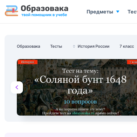
Предметы
Тес
Образовака
Тесты
🏺
История России
7 класс