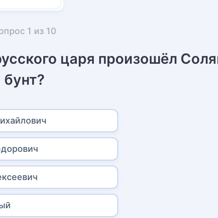
опрос
1
из
10
 русского царя произошёл Сол
бунт?
ихайлович
ёдорович
ексеевич
вый