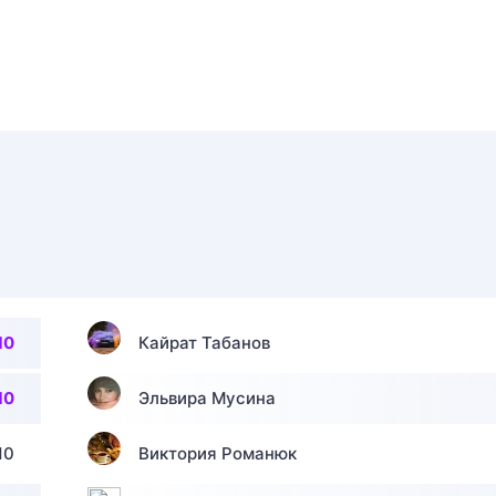
10
Кайрат Табанов
10
Эльвира Мусина
10
Виктория Романюк