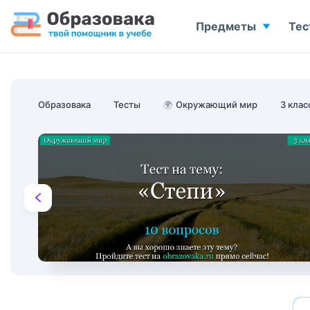
Предметы
Тес
Образовака
Тесты
🌍
Окружающий мир
3 клас