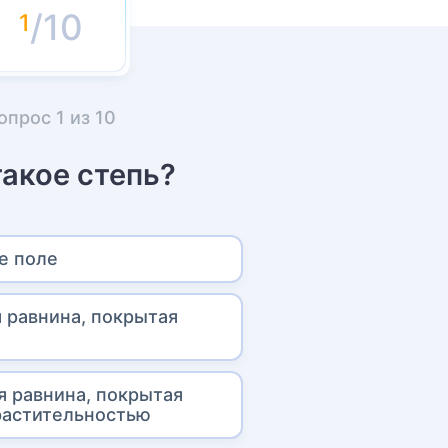
/10
опрос
1
из
10
такое степь?
е поле
 равнина, покрытая
я равнина, покрытая
растительностью