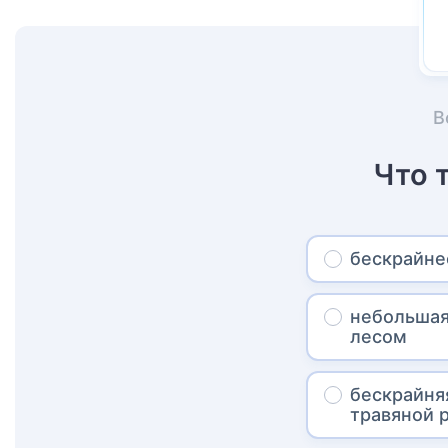
В
Что 
бескрайне
небольшая
лесом
бескрайня
травяной 