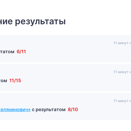
ие результаты
11 минут 
ьтатом
6/11
11 минут 
атом
11/15
11 минут 
Селянинович»
с результатом
8/10