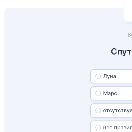
В
Спут
Луна
Марс
отсутству
нет прави