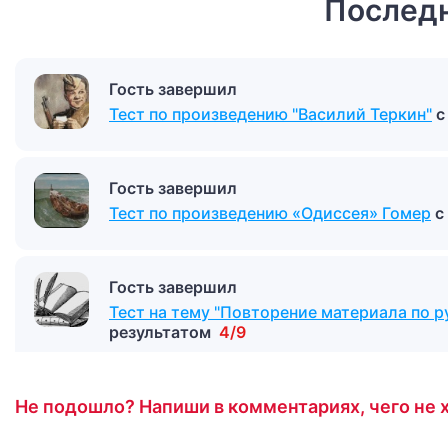
Последн
Гость завершил
Тест по произведению "Василий Теркин"
с
Гость завершил
Тест по произведению «Одиссея» Гомер
с
Гость завершил
Тест на тему "Повторение материала по ру
результатом
4/9
Не подошло? Напиши в комментариях, чего не х