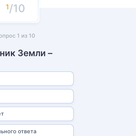
/10
опрос
1
из
10
ник Земли –
ет
льного ответа