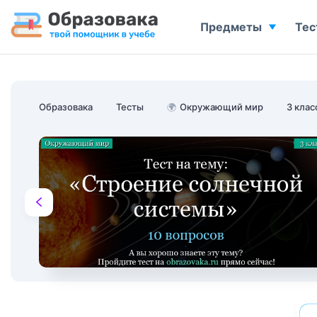
Предметы
Тес
Образовака
Тесты
🌍
Окружающий мир
3 клас