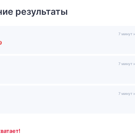
ие результаты
7 минут 
9
7 минут 
7 минут 
ватает!