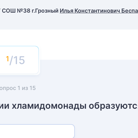
У СОШ №38 г.Грозный
Илья Константинович Бесп
/15
опрос
1
из
15
ии хламидомонады образуют