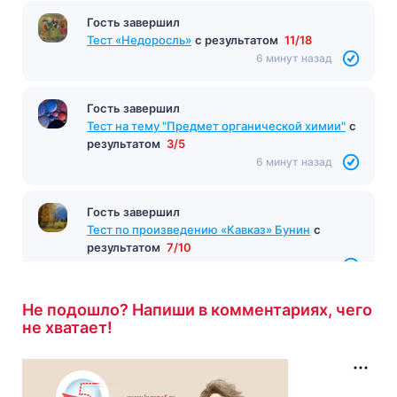
Гость завершил
Тест «Недоросль»
с результатом
11/18
6 минут назад
Гость завершил
Тест на тему "Предмет органической химии"
с
результатом
3/5
6 минут назад
Гость завершил
Тест по произведению «Кавказ» Бунин
с
результатом
7/10
6 минут назад
Не подошло? Напиши в комментариях, чего
не хватает!