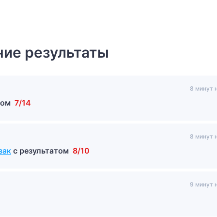
ие результаты
8 минут 
том
7/14
8 минут 
зак
с результатом
8/10
9 минут 