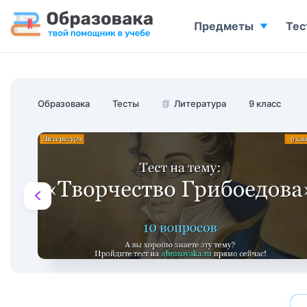
Предметы
Тес
Образовака
Тесты
📗
Литература
9 класс