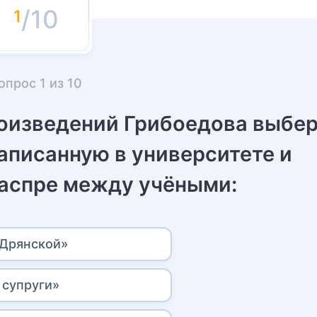
/10
опрос
1
из
10
роизведений Грибоедова выбе
аписанную в университете и
аспре между учёными:
Дрянской»
супруги»