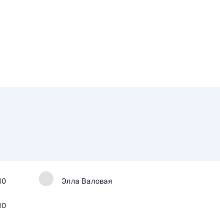
10
Элла Валовая
10