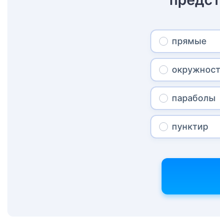
прямые
окружнос
параболы
пунктир