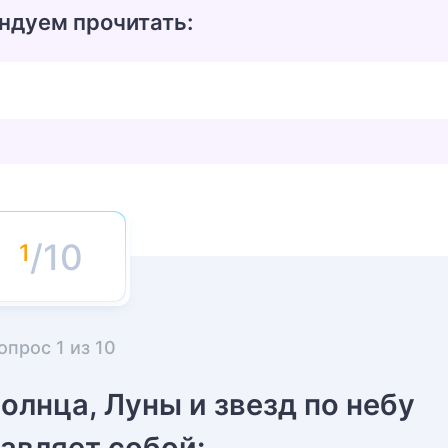
ндуем прочитать:
/10
опрос
1
из
10
лнца, Луны и звезд по небу
авляет собой: