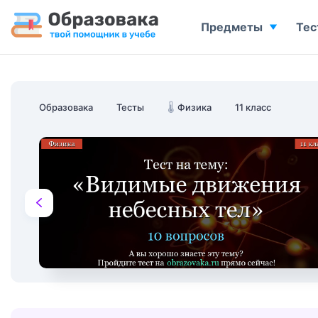
Предметы
Тес
Образовака
Тесты
🌡️
Физика
11 класс