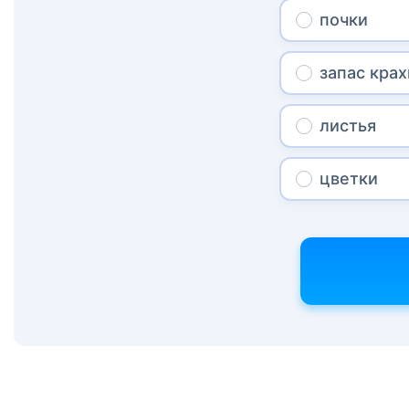
почки
запас кра
листья
цветки