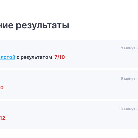
ие результаты
8 минут 
олстой
с результатом
7/10
9 минут 
10
10 минут 
12