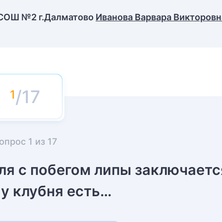
 СОШ №2 г.Далматово
Иванова Варвара Викторовн
/17
опрос
1
из
17
ля с побегом липы заключаетс
 у клубня есть…