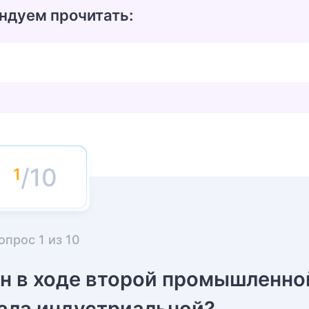
ндуем прочитать:
/10
опрос
1
из
10
ан в ходе второй промышленно
ала индустриальной?