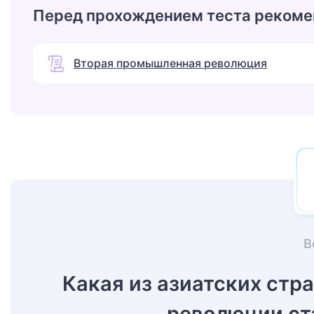
Перед прохождением теста рекоме
Вторая промышленная революция
В
Какая из азиатских стр
революции ст