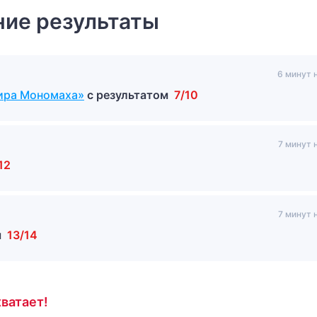
ие результаты
6 минут 
ира Мономаха»
с результатом
7/10
7 минут 
12
7 минут 
м
13/14
ватает!