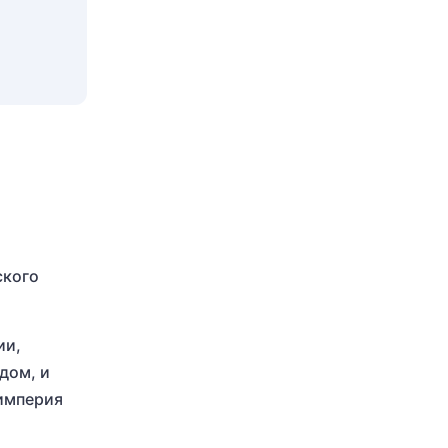
ского
ии,
дом, и
 империя