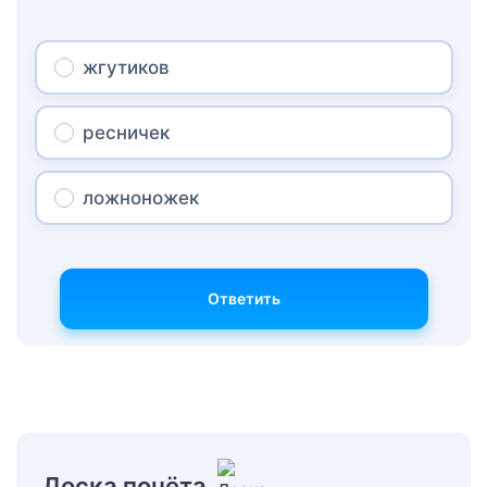
жгутиков
ресничек
ложноножек
Ответить
Доска почёта