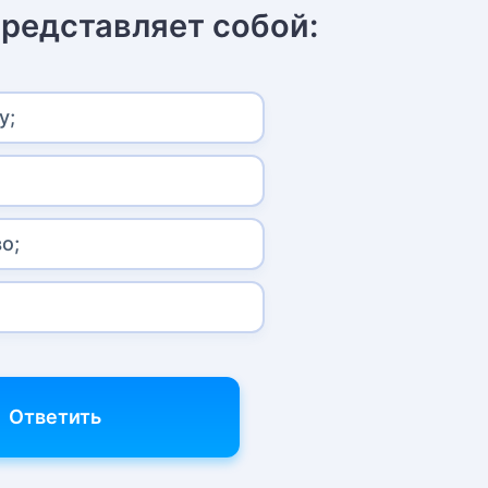
представляет собой:
у;
о;
.
Ответить