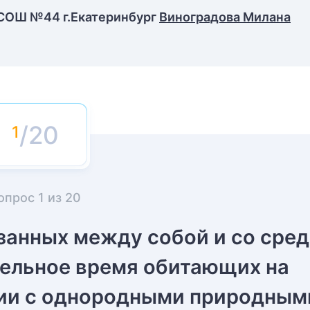
 СОШ №44 г.Екатеринбург
Виноградова Милана
/20
опрос
1
из
20
занных между собой и со сре
тельное время обитающих на
ии с однородными природным