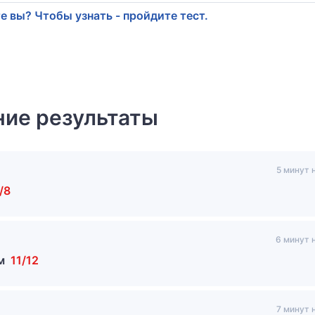
е вы? Чтобы узнать - пройдите тест.
ие результаты
5 минут 
/8
6 минут 
ом
11/12
7 минут 