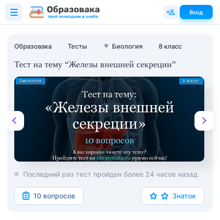
Вход
Образовака
Тесты
🌳
Биология
8 класс
Тест на тему “Железы внешней секреции”
Последний раз тест пройден более 24 часов назад.
10 вопросов
Знаток