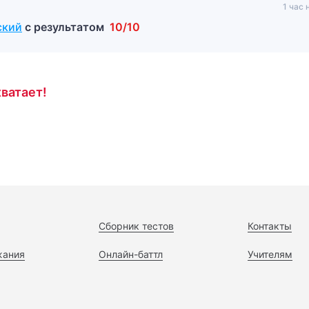
1 час 
ский
с результатом
10/10
ватает!
Сборник тестов
Контакты
жания
Онлайн-баттл
Учителям