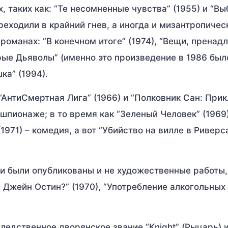
, таких как: “Те несомненные чувства” (1955) и “Вы
реходили в крайний гнев, а иногда и мизантропичес
романах: “В конечном итоге” (1974), “Вещи, прена
арые Дьяволы” (именно это произведение в 1986 был
ка” (1994).
 “АнтиСмертная Лига” (1966) и “Полковник Сан: При
шпионаже; в то время как “Зеленый Человек” (1969
1971) – комедия, а вот “Убийство на вилле в Риверс
и были опубликованы и не художественные работы, 
с Джейн Остин?” (1970), “Употребление алкогольных
едственное дворянское звание “Knight” (Рыцарь) и 