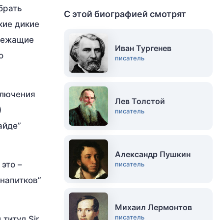
брать
С этой биографией смотрят
кие дикие
длежащие
Иван Тургенев
о
писатель
ключения
Лев Толстой
)
писатель
айде”
Александр Пушкин
это –
писатель
 напитков”
Михаил Лермонтов
писатель
титул Sir