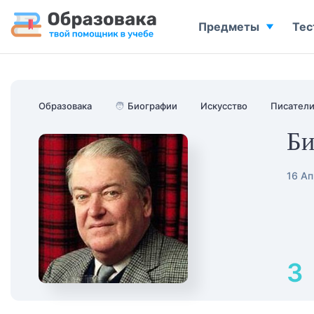
Предметы
Тес
Образовака
🧑
Биографии
Искусство
Писател
Би
16 Ап
3