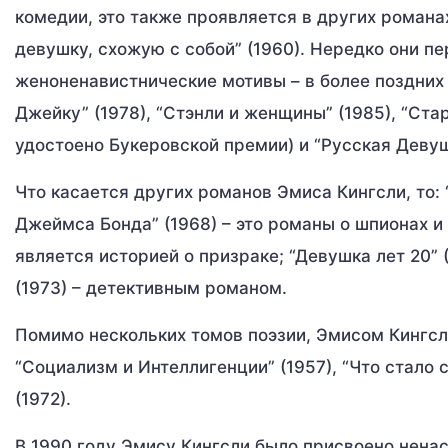
комедии, это также проявляется в других романах
девушку, схожую с собой” (1960). Нередко они пе
женоненавистнические мотивы – в более поздних 
Джейку” (1978), “Стэнли и женщины” (1985), “Ст
удостоено Букеровской премии) и “Русская Девуш
Что касается других романов Эмиса Кингсли, то:
Джеймса Бонда” (1968) – это романы о шпионах и 
является историей о призраке; “Девушка лет 20” (
(1973) – детективным романом.
Помимо нескольких томов поэзии, Эмисом Кингсл
“Социализм и Интеллигенции” (1957), “Что стало 
(1972).
В 1990 году Эмису Кингсли было присвоено ненасл