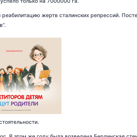
 успело только на 7000000 га.
и реабилитацию жертв сталинских репрессий. Пост
”.
стоятельности.
мос. В этом же году была возведена Берлинская сте