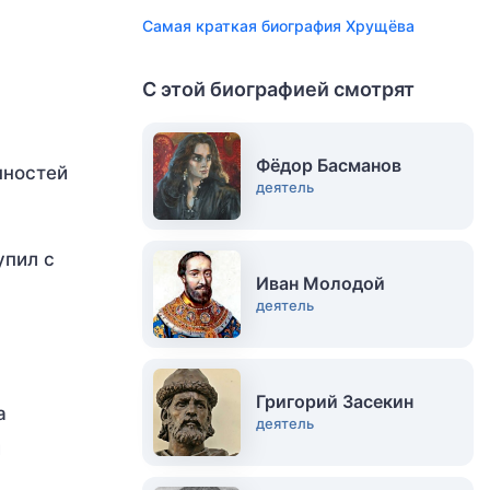
Самая краткая биография Хрущёва
С этой биографией смотрят
Фёдор Басманов
нностей
деятель
упил с
Иван Молодой
деятель
Григорий Засекин
а
деятель
и