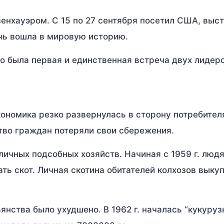
йзенхауэром. С 15 по 27 сентября посетил США, выс
чь вошла в мировую историю.
то была первая и единственная встреча двух лидеро
ономика резко развернулась в сторону потребителя
тво граждан потеряли свои сбережения.
личных подсобных хозяйств. Начиная с 1959 г. люд
ь скот. Личная скотина обитателей колхозов выку
янства было ухудшено. В 1962 г. началась “кукуруз