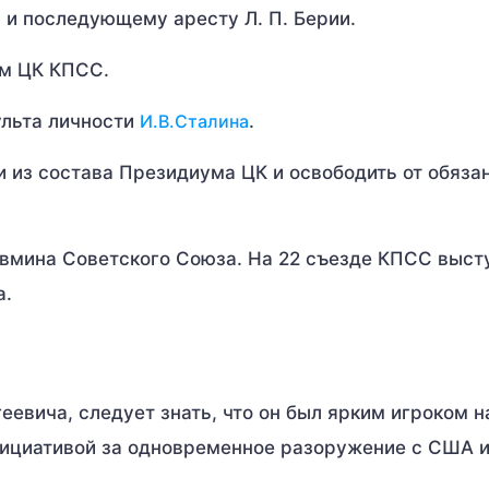
и последующему аресту Л. П. Берии.
ем ЦК КПСС.
ульта личности
И.В.Сталина
.
ти из состава Президиума ЦК и освободить от обяза
овмина Советского Союза. На 22 съезде КПСС выст
а.
евича, следует знать, что он был ярким игроком н
нициативой за одновременное разоружение с США 