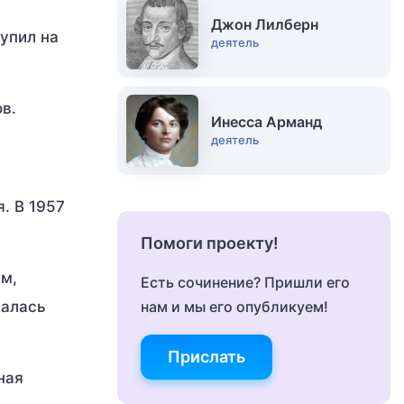
Джон Лилберн
тупил на
деятель
в.
Инесса Арманд
деятель
. В 1957
Помоги проекту!
ям,
Есть сочинение? Пришли его
палась
нам и мы его опубликуем!
Прислать
ная