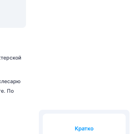
хтерской
 слесарю
те. По
Кратко