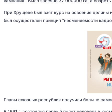
кампания”. Было засеяно 37 000000 га, а созреть
При Хрущёве был взят курс на освоение целины 
был осуществлен принцип “несменяемости кадров
Главы союзных республик получили больше само
В 1961 г. состоялся первый полет человека в кос