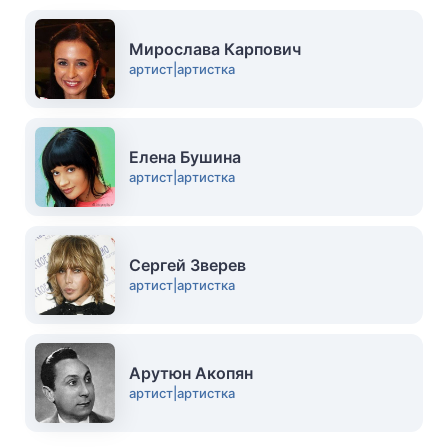
Мирослава Карпович
артист|артистка
Елена Бушина
артист|артистка
Сергей Зверев
артист|артистка
Арутюн Акопян
артист|артистка