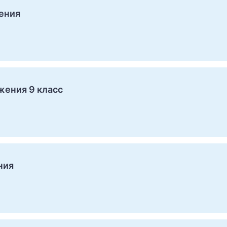
ения
ения 9 класс
ния