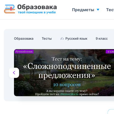
Предметы
Тес
Образовака
Тесты
✍
Русский язык
9 класс