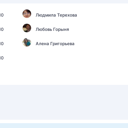
10
Людмила Терехова
10
Любовь Горыня
10
Алена Григорьева
10