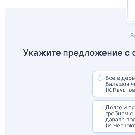
В
Укажите предложение с
Все в дер
Балашов ч
(К.Паусто
Долго и т
гребцам с
давало под
(И.Чеснок