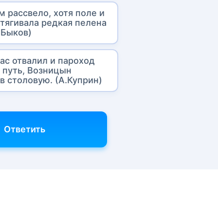
м рассвело, хотя поле и
атягивала редкая пелена
.Быков)
ас отвалил и пароход
в путь, Возницын
в столовую. (А.Куприн)
Ответить