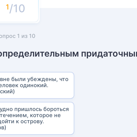
/10
опрос
1
из
10
 определительным придаточны
евне были убеждены, что
еловек одинокий.
вский)
рудно пришлось бороться
 течением, которое не
ойти к острову.
ов)