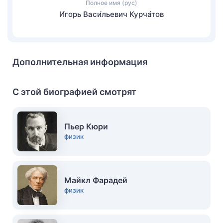
Полное имя (рус)
И́горь Васи́льевич Курча́тов
Дополнительная информация
С этой биографией смотрят
Пьер Кюри
физик
Майкл Фарадей
физик