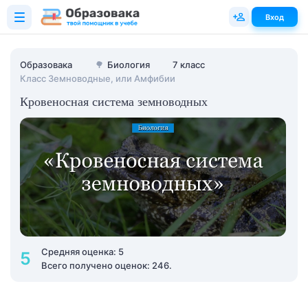
Вход
Образовака
🌳
Биология
7 класс
Класс Земноводные, или Амфибии
Кровеносная система земноводных
Средняя оценка: 5
5
Всего получено оценок: 246.