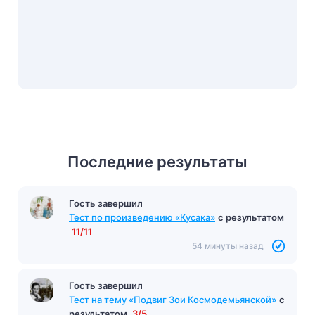
Последние результаты
Гость завершил
Гость завершил
Тест по произведению «Дон Кихот»
Тест по произведению «Кусака»
с результатом
Сервантес
с результатом
7/10
11/11
47 минут назад
54 минуты назад
Гость завершил
Тест на тему «Подвиг Зои Космодемьянской»
с
результатом
3/5