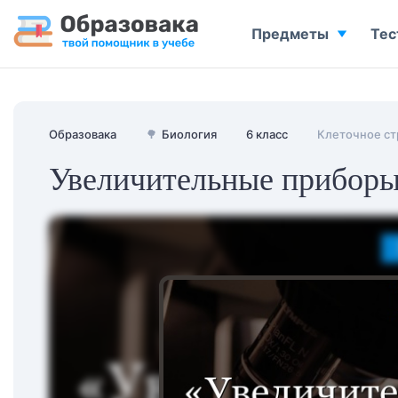
Предметы
Тес
Образовака
🌳
Биология
6 класс
Клеточное ст
Увеличительные прибор