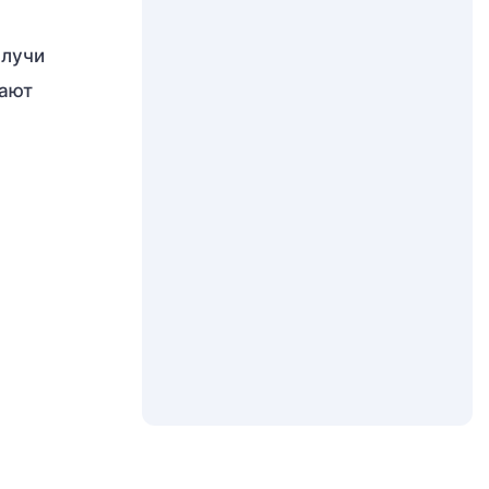
 лучи
вают