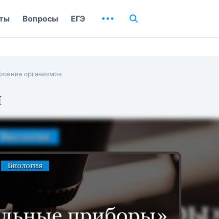
ты
Вопросы
ЕГЭ
роение организмов
ы