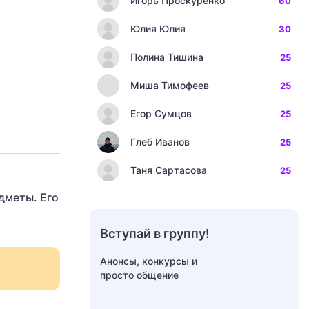
Игорь Проскуренко
60
Юлия Юлия
30
Полина Тишина
25
Миша Тимофеев
25
Егор Сумцов
25
Глеб Иванов
25
Таня Сартасова
25
дметы. Его
Вступай в группу!
Анонсы, конкурсы и
просто общение