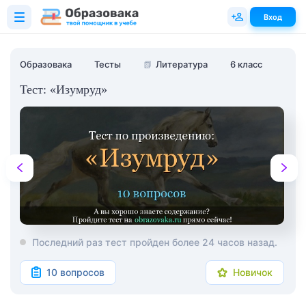
Вход
Образовака
Тесты
📗
Литература
6 класс
Тест: «Изумруд»
Последний раз тест пройден более 24 часов назад.
10 вопросов
Новичок