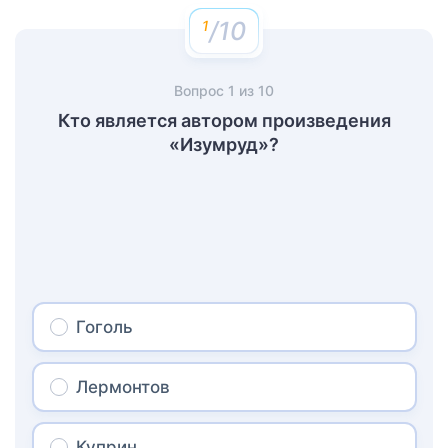
/10
Вопрос
1
из
10
Кто является автором произведения
«Изумруд»?
Гоголь
Лермонтов
Куприн