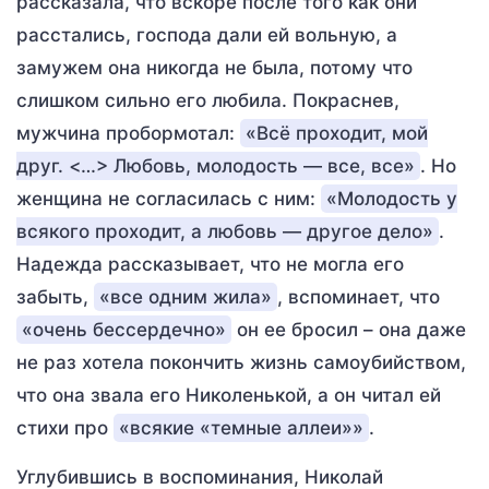
рассказала, что вскоре после того как они
расстались, господа дали ей вольную, а
замужем она никогда не была, потому что
слишком сильно его любила. Покраснев,
мужчина пробормотал:
«Всё проходит, мой
друг. <…> Любовь, молодость — все, все»
. Но
женщина не согласилась с ним:
«Молодость у
всякого проходит, а любовь — другое дело»
.
Надежда рассказывает, что не могла его
забыть,
«все одним жила»
, вспоминает, что
«очень бессердечно»
он ее бросил – она даже
не раз хотела покончить жизнь самоубийством,
что она звала его Николенькой, а он читал ей
стихи про
«всякие «темные аллеи»»
.
Углубившись в воспоминания, Николай