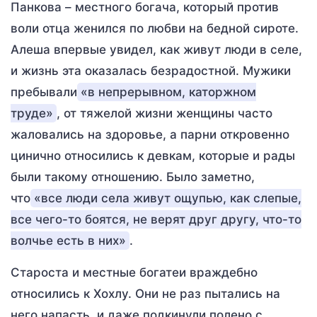
Панкова – местного богача, который против
воли отца женился по любви на бедной сироте.
Алеша впервые увидел, как живут люди в селе,
и жизнь эта оказалась безрадостной. Мужики
пребывали
«в непрерывном, каторжном
труде»
, от тяжелой жизни женщины часто
жаловались на здоровье, а парни откровенно
цинично относились к девкам, которые и рады
были такому отношению. Было заметно,
что
«все люди села живут ощупью, как слепые,
все чего-то боятся, не верят друг другу, что-то
волчье есть в них»
.
Староста и местные богатеи враждебно
относились к Хохлу. Они не раз пытались на
него напасть, и даже подкинули полено с