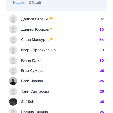
Неделя
Общий
Данила Стоякин
97
Даниил Юраков
80
Саша Мансуров
64
Игорь Проскуренко
60
Юлия Юлия
30
Егор Сумцов
25
Глеб Иванов
25
Таня Сартасова
25
Sof Sch
25
Полина Тишина
25