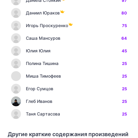
Данила Стоякин
97
Даниил Юраков
80
Игорь Проскуренко
75
Саша Мансуров
64
Юлия Юлия
45
Полина Тишина
25
Миша Тимофеев
25
Егор Сумцов
25
Глеб Иванов
25
Таня Сартасова
25
Другие краткие содержания произведений