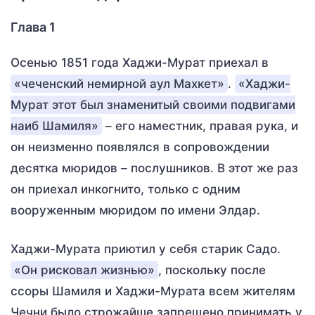
Глава 1
Осенью 1851 года Хаджи-Мурат приехал в
«чеченский немирной аул Махкет»
.
«Хаджи-
Мурат этот был знаменитый своими подвигами
наиб Шамиля»
– его наместник, правая рука, и
он неизменно появлялся в сопровождении
десятка мюридов – послушников. В этот же раз
он приехал инкогнито, только с одним
вооруженным мюридом по имени Элдар.
Хаджи-Мурата приютил у себя старик Садо.
«Он рисковал жизнью»
, поскольку после
ссоры Шамиля и Хаджи-Мурата всем жителям
Чечни было строжайше запрещено принимать у