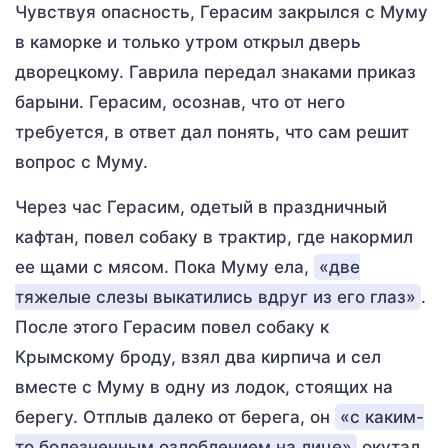
Чувствуя опасность, Герасим закрылся с Муму
в каморке и только утром открыл дверь
дворецкому. Гаврила передал знаками приказ
барыни. Герасим, осознав, что от него
требуется, в ответ дал понять, что сам решит
вопрос с Муму.
Через час Герасим, одетый в праздничный
кафтан, повел собаку в трактир, где накормил
ее щами с мясом. Пока Муму ела,
«две
тяжелые слезы выкатились вдруг из его глаз»
.
После этого Герасим повел собаку к
Крымскому броду, взял два кирпича и сел
вместе с Муму в одну из лодок, стоящих на
берегу. Отплыв далеко от берега, он
«с каким-
то болезненным озлоблением на лице»
окутал