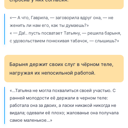
«— А что, Гаврила, — заговорила вдруг она, — не
женить ли нам его, как ты думаешь?»
« — Да!.. пусть посватает Татьяну, — решила барыня,
с удовольствием понюхивая табачок, — слышишь?»
Барыня держит своих слуг в чёрном теле,
нагружая их непосильной работой.
«…Татьяна не могла похвалиться своей участью. С
ранней молодости её держали в черном теле:
работала она за двоих, а ласки никакой никогда не
видала; одевали её плохо; жалованье она получала
самое маленькое…»