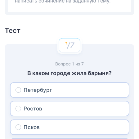
написать сочинение на заданную тему.
Тест
/7
Вопрос
1
из
7
В каком городе жила барыня?
Петербург
Ростов
Псков