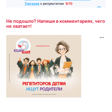
Гость завершил
Тест по произведению «Первая любовь»
Не подошло? Напиши в комментариях, чего
Тургенев
с результатом
9/10
не хватает!
13 минут назад