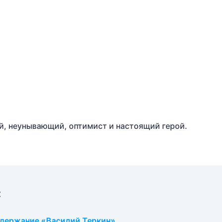
й, неунывающий, оптимист и настоящий герой.
:
одержание «Василий Теркин»