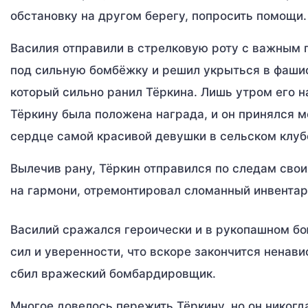
обстановку на другом берегу, попросить помощи.
Василия отправили в стрелковую роту с важным п
под сильную бомбёжку и решил укрыться в фашис
который сильно ранил Тёркина. Лишь утром его н
Тёркину была положена награда, и он принялся м
сердце самой красивой девушки в сельском клуб
Вылечив рану, Тёркин отправился по следам свои
на гармони, отремонтировал сломанный инвентар
Василий сражался героически и в рукопашном бо
сил и уверенности, что вскоре закончится ненави
сбил вражеский бомбардировщик.
Многое довелось пережить Тёркину, но он никогд