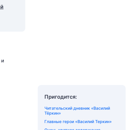
ой
 и
Пригодится:
Читательский дневник «Василий
Тёркин»
Главные герои «Василий Теркин»
Очень краткое содержание