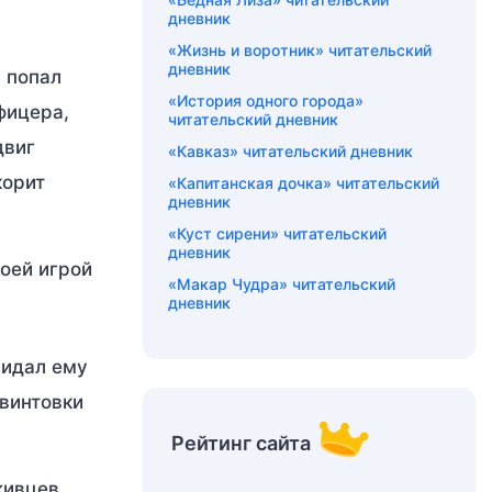
дневник
«Жизнь и воротник» читательский
дневник
 попал
«История одного города»
фицера,
читательский дневник
двиг
«Кавказ» читательский дневник
корит
«Капитанская дочка» читательский
дневник
«Куст сирени» читательский
дневник
воей игрой
«Макар Чудра» читательский
дневник
ридал ему
 винтовки
Рейтинг сайта
живцев,