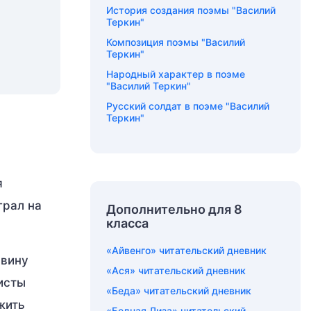
История создания поэмы "Василий
Теркин"
Композиция поэмы "Василий
Теркин"
Народный характер в поэме
"Василий Теркин"
Русский солдат в поэме "Василий
Теркин"
я
грал на
Дополнительно для 8
класса
«Айвенго» читательский дневник
 вину
«Ася» читательский дневник
исты
«Беда» читательский дневник
жить
«Бедная Лиза» читательский