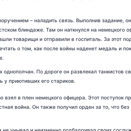
оручением – наладить связь. Выполнив задание, он
тском блиндаже. Там он наткнулся на немецкого о
ашли товарищи и отправили в госпиталь. За этот по
ечтать о том, как после войны наденет медаль и по
е.
х однополчан. По дороге он развлекал танкистов с
ь у приютивших его стариков.
ю взял в плен немецкого офицера. Этот поступок п
стная война. Он также получил орден за то, что без
а не унывал и неизменно подбадривал своих сослу