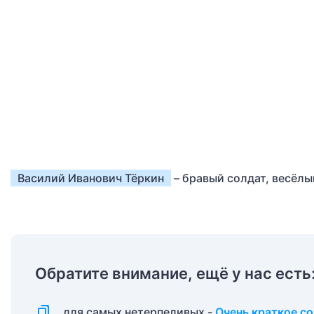
Василий Иванович Тёркин
– бравый солдат, весёлы
Обратите внимание, ещё у нас есть
для самых нетерпеливых -
Очень краткое с