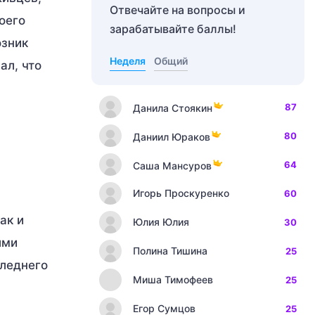
Отвечайте на вопросы и
оего
зарабатывайте баллы!
озник
Неделя
Общий
ал, что
87
Данила Стоякин
80
Даниил Юраков
64
Саша Мансуров
Игорь Проскуренко
60
ак и
Юлия Юлия
30
ыми
Полина Тишина
25
следнего
Миша Тимофеев
25
Егор Сумцов
25