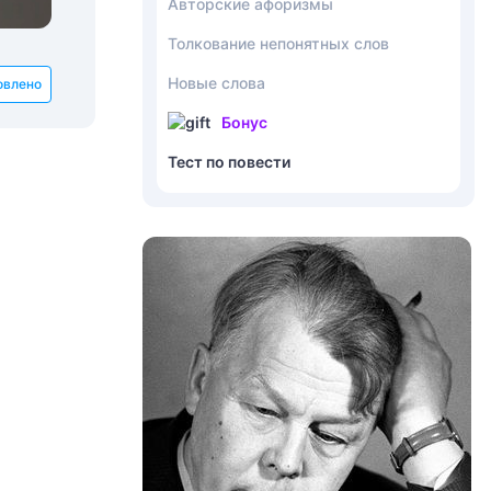
Авторские афоризмы
Толкование непонятных слов
Новые слова
овлено
Бонус
Тест по повести