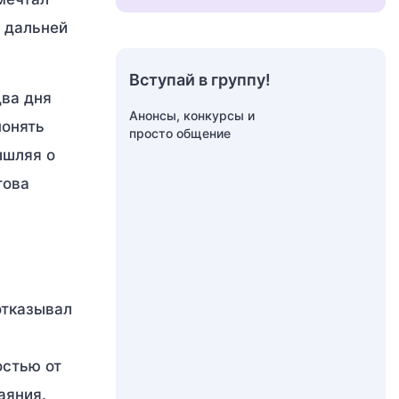
з дальней
Вступай в группу!
два дня
Анонсы, конкурсы и
понять
просто общение
ышляя о
това
отказывал
остью от
аяния.