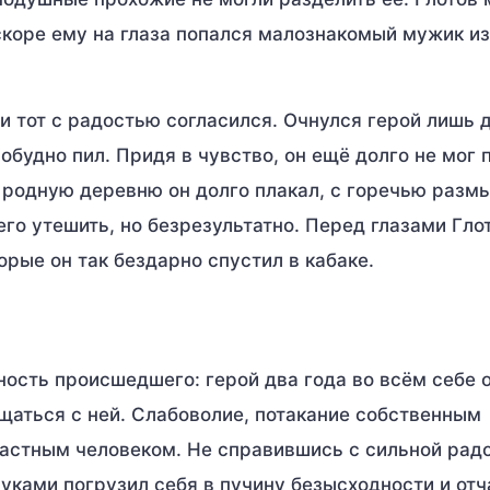
вскоре ему на глаза попался малознакомый мужик и
и тот с радостью согласился. Очнулся герой лишь 
робудно пил. Придя в чувство, он ещё долго не мог 
 родную деревню он долго плакал, с горечью разм
его утешить, но безрезультатно. Перед глазами Гло
рые он так бездарно спустил в кабаке.
ность происшедшего: герой два года во всём себе 
щаться с ней. Слабоволие, потакание собственным
частным человеком. Не справившись с сильной рад
уками погрузил себя в пучину безысходности и отч