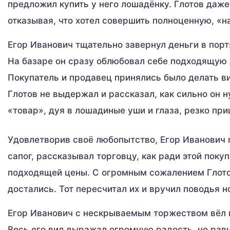
предложил купить у него лошадёнку. Глотов даже 
отказывая, что хотел совершить полноценную, «
Егор Иванович тщательно завернул деньги в портян
На базаре он сразу облюбовал себе подходящую 
Покупатель и продавец принялись было делать вид
Глотов не выдержал и рассказал, как сильно он 
«товар», дуя в лошадиные уши и глаза, резко п
Удовлетворив своё любопытство, Егор Иванович пр
сапог, рассказывал торговцу, как ради этой покуп
подходящей цены. С огромным сожалением Глотов
достались. Тот пересчитал их и вручил поводья 
Егор Иванович с нескрываемым торжеством вёл п
Весь его вид выражал огромную радость, но рав