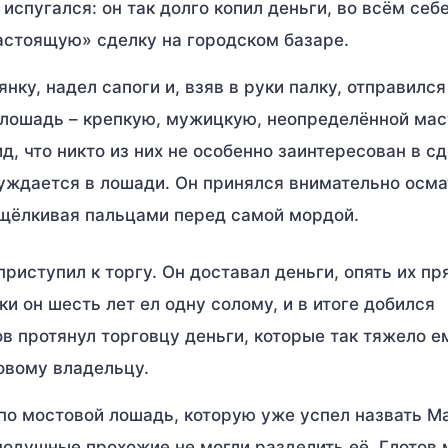
испугался: он так долго копил деньги, во всём себ
настоящую» сделку на городском базаре.
ку, надел сапоги и, взяв в руки палку, отправился
лошадь – крепкую, мужицкую, неопределённой мас
, что никто из них не особенно заинтересован в сд
нуждается в лошади. Он принялся внимательно осм
рищёлкивая пальцами перед самой мордой.
иступил к торгу. Он доставал деньги, опять их пр
ки он шесть лет ел одну солому, и в итоге добился
 протянул торговцу деньги, которые так тяжело е
новому владельцу.
о мостовой лошадь, которую уже успел назвать М
нодушные прохожие не могли разделить её. Глотов 