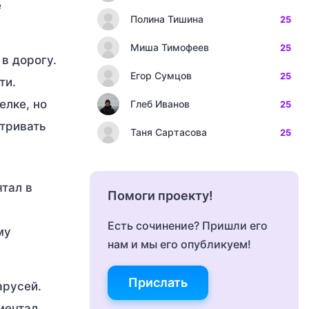
е
Полина Тишина
25
Миша Тимофеев
25
 в дорогу.
Егор Сумцов
25
ти.
елке, но
Глеб Иванов
25
атривать
Таня Сартасова
25
ятал в
Помоги проекту!
Есть сочинение? Пришли его
му
нам и мы его опубликуем!
Прислать
арусей.
мечтал