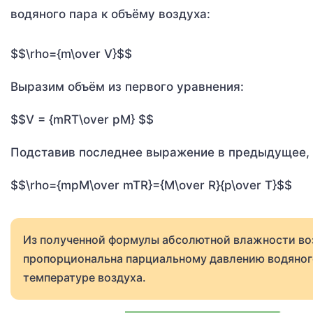
водяного пара к объёму воздуха:
$$\rho={m\over V}$$
Выразим объём из первого уравнения:
$$V = {mRT\over pM} $$
Подставив последнее выражение в предыдущее, 
$$\rho={mpM\over mTR}={M\over R}{p\over T}$$
Из полученной формулы абсолютной влажности во
пропорциональна парциальному давлению водяного
температуре воздуха.