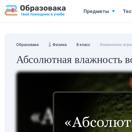
Предметы
Тес
Образовака
🌡️
Физика
8 класс
Изменение агре
Абсолютная влажность в