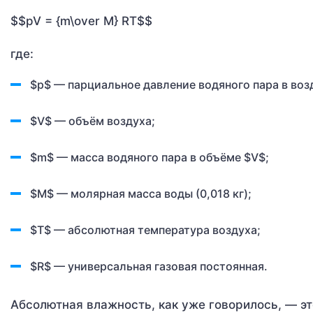
$$pV = {m\over M} RT$$
где:
$p$ — парциальное давление водяного пара в воз
$V$ — объём воздуха;
$m$ — масса водяного пара в объёме $V$;
$M$ — молярная масса воды (0,018 кг);
$T$ — абсолютная температура воздуха;
$R$ — универсальная газовая постоянная.
Абсолютная влажность, как уже говорилось, — э