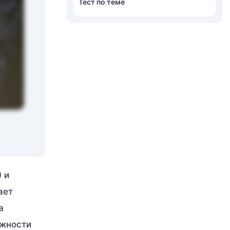
Тест по теме
 и
ает
а
ажности