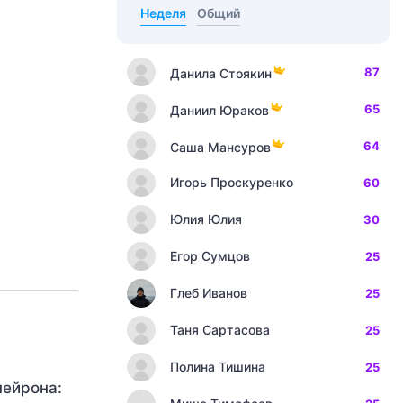
Неделя
Общий
87
Данила Стоякин
65
Даниил Юраков
64
Саша Мансуров
Игорь Проскуренко
60
Юлия Юлия
30
Егор Сумцов
25
Глеб Иванов
25
Таня Сартасова
25
Полина Тишина
25
пейрона: