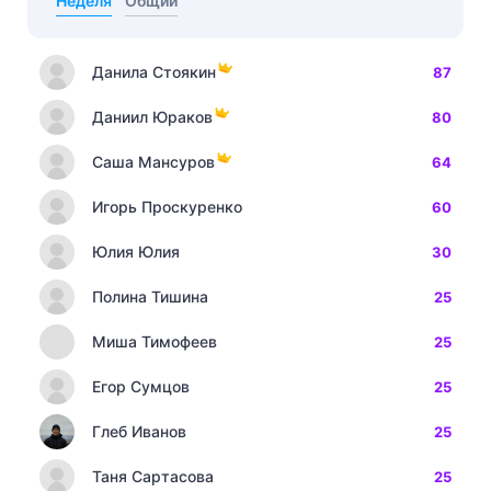
Неделя
Общий
Данила Стоякин
87
Даниил Юраков
80
Саша Мансуров
64
Игорь Проскуренко
60
Юлия Юлия
30
Полина Тишина
25
Миша Тимофеев
25
Егор Сумцов
25
Глеб Иванов
25
Таня Сартасова
25